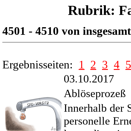
Rubrik: F
4501 - 4510 von insgesam
Ergebnisseiten:
1
2
3
4
03.10.2017
Ablöseprozeß
Innerhalb der
personelle Ern