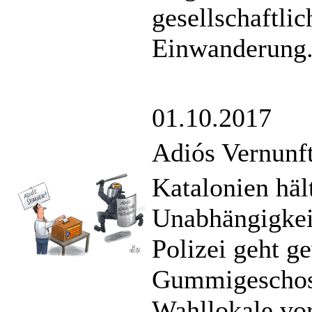
gesellschaftli
Einwanderung
01.10.2017
Adiós Vernunf
Katalonien häl
Unabhängigkei
Polizei geht g
Gummigeschos
Wahllokale vor