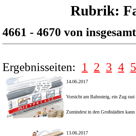
Rubrik: F
4661 - 4670 von insgesam
Ergebnisseiten:
1
2
3
4
14.06.2017
Vorsicht am Bahnsteig, ein Zug rast
Zumindest in den Großstädten kann d
13.06.2017