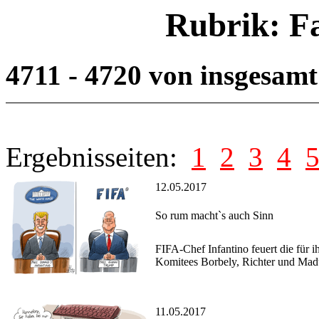
Rubrik: F
4711 - 4720 von insgesam
Ergebnisseiten:
1
2
3
4
12.05.2017
So rum macht`s auch Sinn
FIFA-Chef Infantino feuert die fü
Komitees Borbely, Richter und Mad
11.05.2017