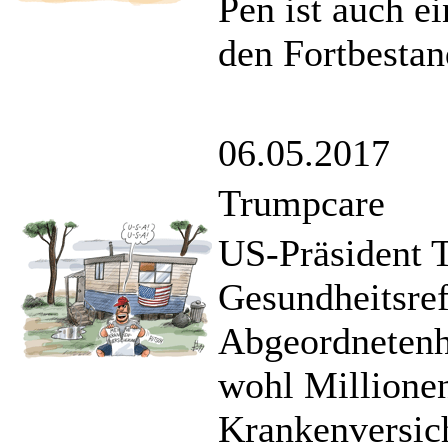
Pen ist auch e
den Fortbestan
06.05.2017
Trumpcare
US-Präsident T
Gesundheitsre
Abgeordnetenh
wohl Millione
Krankenversic