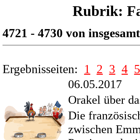
Rubrik: F
4721 - 4730 von insgesam
Ergebnisseiten:
1
2
3
4
06.05.2017
Orakel über da
Die französisc
zwischen Emm