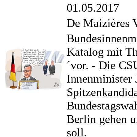
01.05.2017
De Maizières 
Bundesinnenmin
Katalog mit Th
´vor. - Die CS
Innenminister
Spitzenkandida
Bundestagswah
Berlin gehen 
soll.