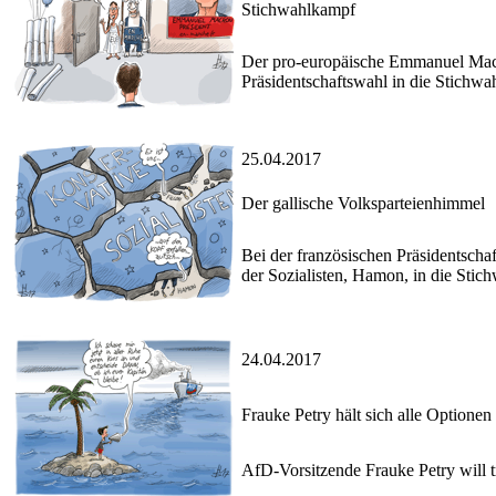
Stichwahlkampf
Der pro-europäische Emmanuel Macr
Präsidentschaftswahl in die Stichw
25.04.2017
Der gallische Volksparteienhimmel
Bei der französischen Präsidentscha
der Sozialisten, Hamon, in die Stich
24.04.2017
Frauke Petry hält sich alle Optionen
AfD-Vorsitzende Frauke Petry will tr