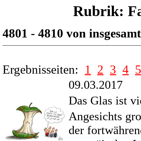
Rubrik: F
4801 - 4810 von insgesam
Ergebnisseiten:
1
2
3
4
09.03.2017
Das Glas ist vi
Angesichts gr
der fortwähre