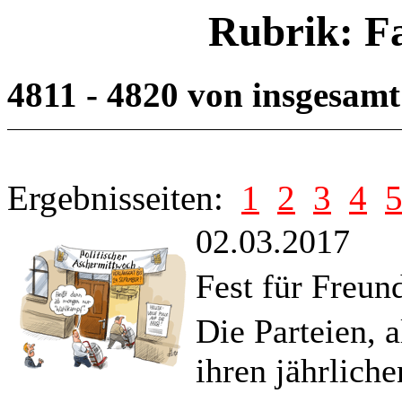
Rubrik: F
4811 - 4820 von insgesam
Ergebnisseiten:
1
2
3
4
02.03.2017
Fest für Freun
Die Parteien, 
ihren jährlich