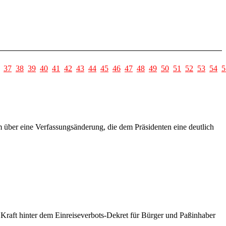
37
38
39
40
41
42
43
44
45
46
47
48
49
50
51
52
53
54
5
ber eine Verfassungsänderung, die dem Präsidenten eine deutlich
e Kraft hinter dem Einreiseverbots-Dekret für Bürger und Paßinhaber