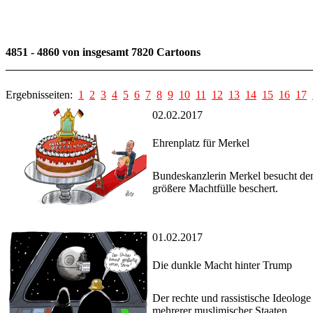
4851 - 4860 von insgesamt 7820 Cartoons
Ergebnisseiten:
1
2
3
4
5
6
7
8
9
10
11
12
13
14
15
16
17
02.02.2017
Ehrenplatz für Merkel
Bundeskanzlerin Merkel besucht den
größere Machtfülle beschert.
01.02.2017
Die dunkle Macht hinter Trump
Der rechte und rassistische Ideolog
mehrerer muslimischer Staaten.