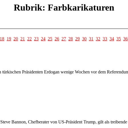
Rubrik: Farbkarikaturen
18
19
20
21
22
23
24
25
26
27
28
29
30
31
32
33
34
35
36
 türkischen Präsidenten Erdogan wenige Wochen vor dem Referendum ü
e Steve Bannon, Chefberater von US-Präsident Trump, gilt als treibend