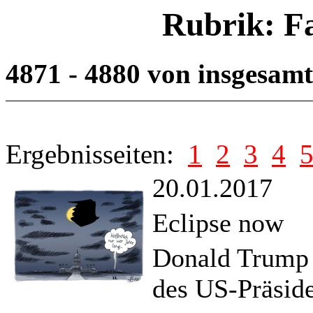
Rubrik: F
4871 - 4880 von insgesam
Ergebnisseiten:
1
2
3
4
20.01.2017
Eclipse now
Donald Trump w
des US-Präside