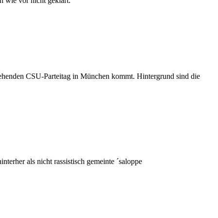
 wie vor nicht geklärt.
tehenden CSU-Parteitag in München kommt. Hintergrund sind die
terher als nicht rassistisch gemeinte ´saloppe