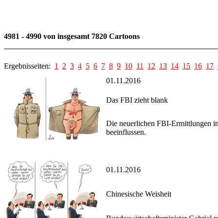
4981 - 4990 von insgesamt 7820 Cartoons
Ergebnisseiten:
1
2
3
4
5
6
7
8
9
10
11
12
13
14
15
16
17
01.11.2016
Das FBI zieht blank
Die neuerlichen FBI-Ermittlungen i
beeinflussen.
01.11.2016
Chinesische Weisheit