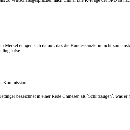
eist zu Wirtschaftsgesprächen nach China. Die K-Frage der SPD ist nach
Merkel einigen sich darauf, daß die Bundeskanzlerin nicht zum ans
tlingskrise.
 EU-Kommission
inger bezeichnet in einer Rede Chinesen als ´Schlitzaugen`, was er hin