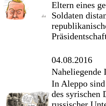
Eltern eines g
Soldaten dista
republikanisch
Präsidentscha
04.08.2016
Naheliegende 
In Aleppo sin
des syrischen 
russischer Unt