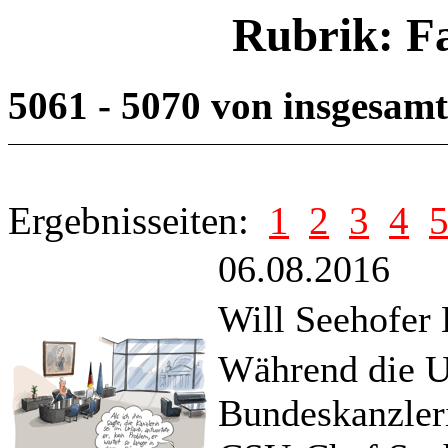
Rubrik: F
5061 - 5070 von insgesam
Ergebnisseiten:
1
2
3
4
06.08.2016
Will Seehofer
Während die U
Bundeskanzleri