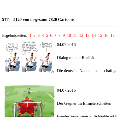
5111 - 5120 von insgesamt 7820 Cartoons
Ergebnisseiten:
1
2
3
4
5
6
7
8
9
10
11
12
13
14
15
16
17
04.07.2016
Dialog mit der Realität
Die deutsche Nationalmannschaft gewi
04.07.2016
Der Gegner im Elfmeterschießen
Bundesfinanzminister Schäuble erklär