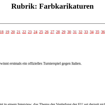
Rubrik: Farbkarikaturen
18
19
20
21
22
23
24
25
26
27
28
29
30
31
32
33
34
35
36
nnt erstmals ein offizielles Turnierspiel gegen Italien.
t in einem Interview, das Thema der Vertiefung der EU sei derzeit nich