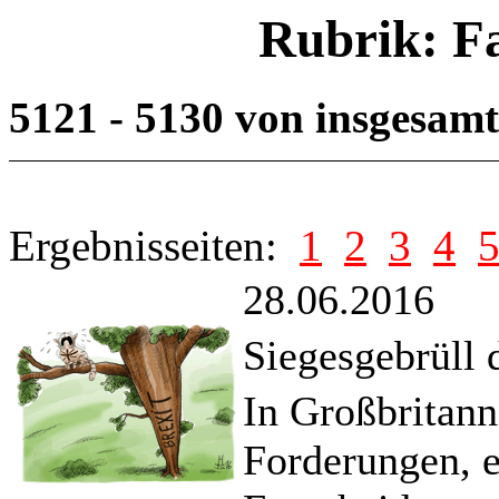
Rubrik: F
5121 - 5130 von insgesam
Ergebnisseiten:
1
2
3
4
28.06.2016
Siegesgebrüll
In Großbritann
Forderungen, e