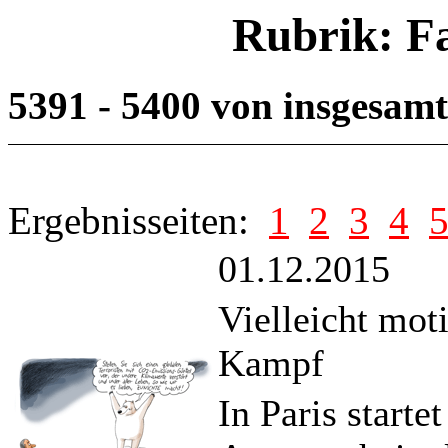
Rubrik: F
5391 - 5400 von insgesam
Ergebnisseiten:
1
2
3
4
01.12.2015
Vielleicht mo
Kampf
In Paris starte