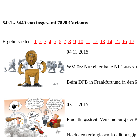
5431 - 5440 von insgesamt 7820 Cartoons
Ergebnisseiten:
1
2
3
4
5
6
7
8
9
10
11
12
13
14
15
16
17
04.11.2015
WM 06: Nur einer hatte NIE was zu
Beim DFB in Frankfurt und in den P
03.11.2015
Flüchtlingsstreit: Verschiebung der K
Nach dem erfolglosen Koalitionsgipf