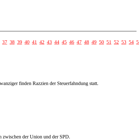
37
38
39
40
41
42
43
44
45
46
47
48
49
50
51
52
53
54
5
anziger finden Razzien der Steuerfahndung statt.
ion zwischen der Union und der SPD.