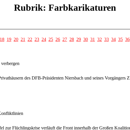
Rubrik: Farbkarikaturen
18
19
20
21
22
23
24
25
26
27
28
29
30
31
32
33
34
35
36
 verbergen
rivathäusern des DFB-Präsidenten Niersbach und seines Vorgängers Zw
onfliktlinien
el zur Flüchlingskrise verläuft die Front innerhalb der Großen Koalit