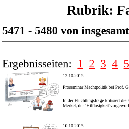
Rubrik: F
5471 - 5480 von insgesam
Ergebnisseiten:
1
2
3
4
12.10.2015
Proseminar Machtpolitik bei Prof. G
In der Flüchtlingsfrage kritisiert d
Merkel, der ´Hilflosigkeit´vorgewor
10.10.2015