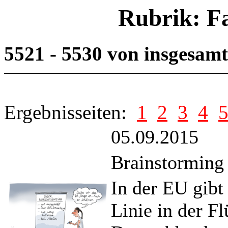
Rubrik: F
5521 - 5530 von insgesam
Ergebnisseiten:
1
2
3
4
05.09.2015
Brainstorming
In der EU gibt
Linie in der F