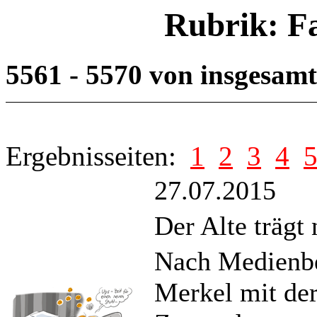
Rubrik: F
5561 - 5570 von insgesam
Ergebnisseiten:
1
2
3
4
27.07.2015
Der Alte trägt
Nach Medienbe
Merkel mit de