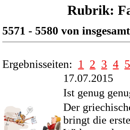
Rubrik: F
5571 - 5580 von insgesam
Ergebnisseiten:
1
2
3
4
17.07.2015
Ist genug genu
Der griechisch
bringt die ers