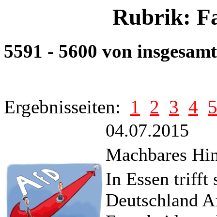
Rubrik: F
5591 - 5600 von insgesam
Ergebnisseiten:
1
2
3
4
04.07.2015
Machbares Hind
In Essen trifft
Deutschland A