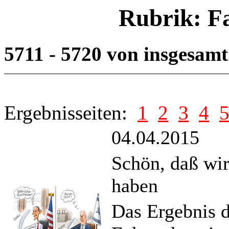
Rubrik: F
5711 - 5720 von insgesam
Ergebnisseiten:
1
2
3
4
04.04.2015
Schön, daß wi
haben
Das Ergebnis 