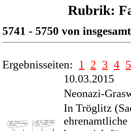
Rubrik: F
5741 - 5750 von insgesam
Ergebnisseiten:
1
2
3
4
10.03.2015
Neonazi-Grasw
In Tröglitz (Sa
ehrenamtliche 