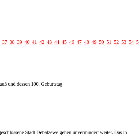
37
38
39
40
41
42
43
44
45
46
47
48
49
50
51
52
53
54
5
rauß und dessen 100. Geburtstag.
ngeschlossene Stadt Debalzewe gehen unvermindert weiter. Das in