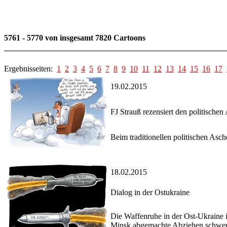
5761 - 5770 von insgesamt 7820 Cartoons
Ergebnisseiten:
1
2
3
4
5
6
7
8
9
10
11
12
13
14
15
16
17
19.02.2015
FJ Strauß rezensiert den politische
Beim traditionellen politischen Asc
18.02.2015
Dialog in der Ostukraine
Die Waffenruhe in der Ost-Ukraine i
Minsk abgemachte Abziehen schwerer 