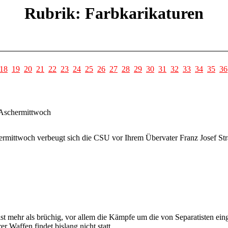
Rubrik: Farbkarikaturen
18
19
20
21
22
23
24
25
26
27
28
29
30
31
32
33
34
35
36
n Aschermittwoch
hermittwoch verbeugt sich die CSU vor Ihrem Übervater Franz Josef St
st mehr als brüchig, vor allem die Kämpfe um die von Separatisten ei
Waffen findet bislang nicht statt.