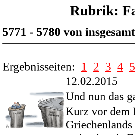
Rubrik: F
5771 - 5780 von insgesam
Ergebnisseiten:
1
2
3
4
12.02.2015
Und nun das g
Kurz vor dem B
Griechenlands