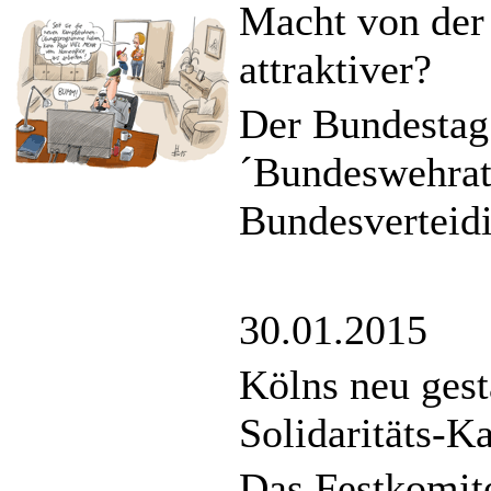
Macht von de
attraktiver?
Der Bundestag 
´Bundeswehratt
Bundesverteidi
30.01.2015
Kölns neu gest
Solidaritäts-K
Das Festkomite