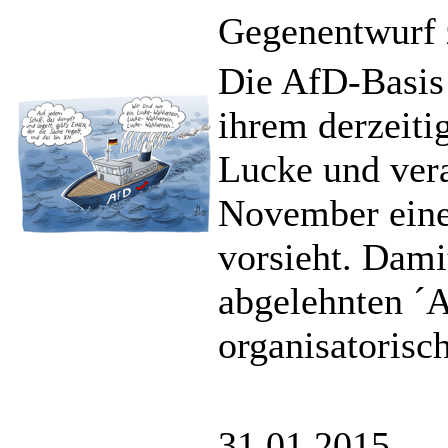
Gegenentwurf z
Die AfD-Basis 
ihrem derzeiti
Lucke und vera
November einen
vorsieht. Dami
abgelehnten ´A
organisatorisch
31.01.2015