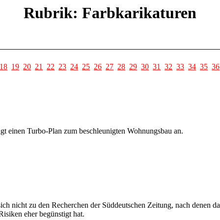
Rubrik: Farbkarikaturen
18
19
20
21
22
23
24
25
26
27
28
29
30
31
32
33
34
35
36
igt einen Turbo-Plan zum beschleunigten Wohnungsbau an.
ich nicht zu den Recherchen der Süddeutschen Zeitung, nach denen da
isiken eher begünstigt hat.