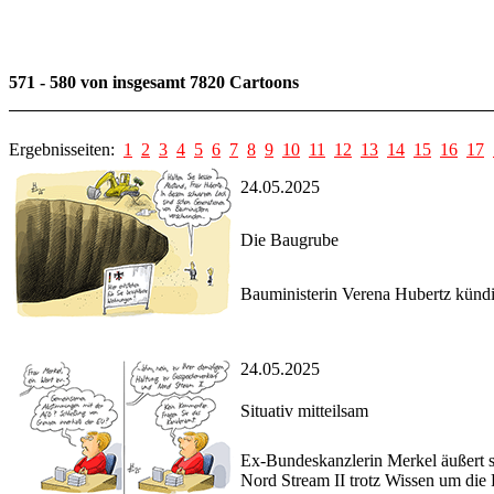
571 - 580 von insgesamt 7820 Cartoons
Ergebnisseiten:
1
2
3
4
5
6
7
8
9
10
11
12
13
14
15
16
17
24.05.2025
Die Baugrube
Bauministerin Verena Hubertz künd
24.05.2025
Situativ mitteilsam
Ex-Bundeskanzlerin Merkel äußert s
Nord Stream II trotz Wissen um die R