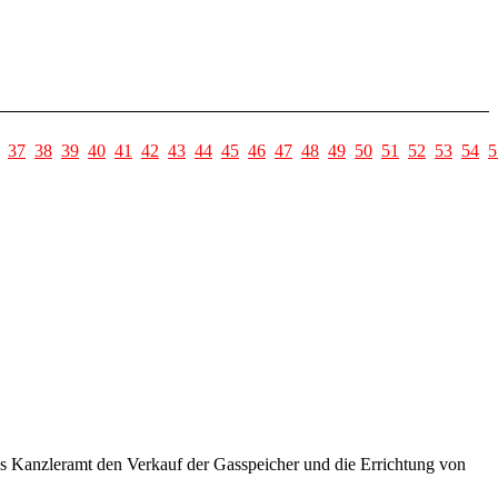
37
38
39
40
41
42
43
44
45
46
47
48
49
50
51
52
53
54
5
s Kanzleramt den Verkauf der Gasspeicher und die Errichtung von