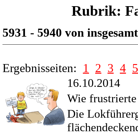
Rubrik: F
5931 - 5940 von insgesam
Ergebnisseiten:
1
2
3
4
16.10.2014
Wie frustriert
Die Lokführerg
flächendecken