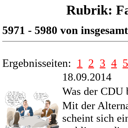
Rubrik: F
5971 - 5980 von insgesam
Ergebnisseiten:
1
2
3
4
18.09.2014
Was der CDU 
Mit der Altern
scheint sich e