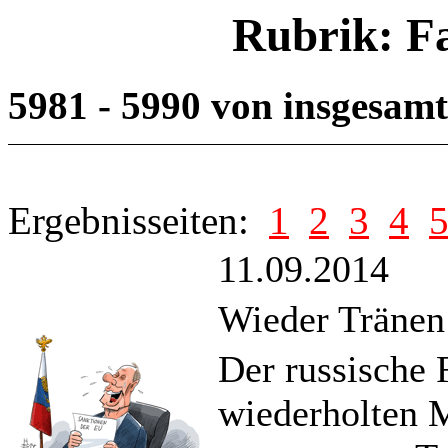
Rubrik: F
5981 - 5990 von insgesam
Ergebnisseiten:
1
2
3
4
11.09.2014
Wieder Tränen 
Der russische 
wiederholten M