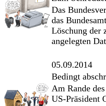
Das Bundesverw
das Bundesamt 
Löschung der z
angelegten Dat
05.09.2014
Bedingt absch
Am Rande des 
US-Präsident O