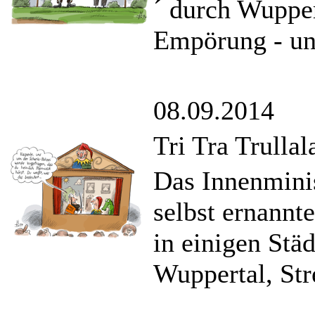
´ durch Wupper
Empörung - un
08.09.2014
Tri Tra Trullal
Das Innenmini
selbst ernannt
in einigen Stä
Wuppertal, Stre