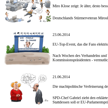
Miro Klose zeigt: Je älter, desto bess
Deutschlands Stürmerveteran Mirosl
23.06.2014
EU-Top-Event, das die Fans elektrisi
Nach Wochen des Verhandelns und Ta
Kommissionspräsidenten - vermutlic
21.06.2014
Die machtpolitische Verfeinerung d
SPD-Chef Gabriel zieht den erklär
Stattdessen soll er EU-Parlamentsprä