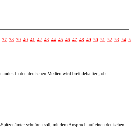
37
38
39
40
41
42
43
44
45
46
47
48
49
50
51
52
53
54
5
nder. In den deutschen Medien wird breit debattiert, ob
U-Spitzenämter schnüren soll, mit dem Anspruch auf einen deutschen