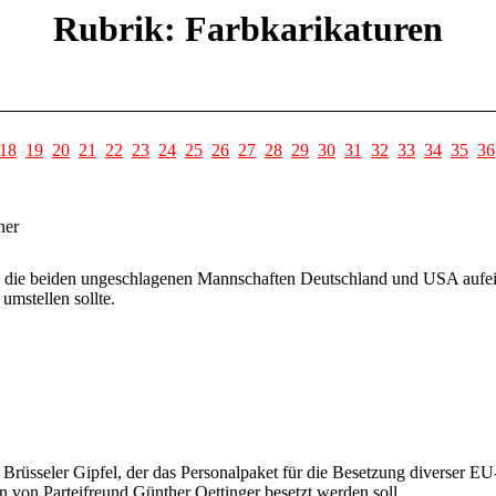
Rubrik: Farbkarikaturen
18
19
20
21
22
23
24
25
26
27
28
29
30
31
32
33
34
35
36
ner
 die beiden ungeschlagenen Mannschaften Deutschland und USA aufeina
umstellen sollte.
Brüsseler Gipfel, der das Personalpaket für die Besetzung diverser E
 von Parteifreund Günther Oettinger besetzt werden soll.