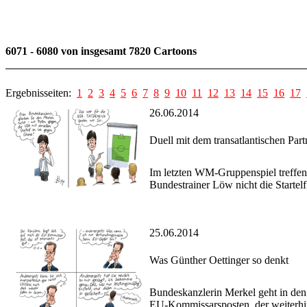
6071 - 6080 von insgesamt 7820 Cartoons
Ergebnisseiten:
1
2
3
4
5
6
7
8
9
10
11
12
13
14
15
16
17
26.06.2014
Duell mit dem transatlantischen Part
Im letzten WM-Gruppenspiel treffen
Bundestrainer Löw nicht die Startelf 
25.06.2014
Was Günther Oettinger so denkt
Bundeskanzlerin Merkel geht in den 
EU-Kommissarsposten, der weiterhin