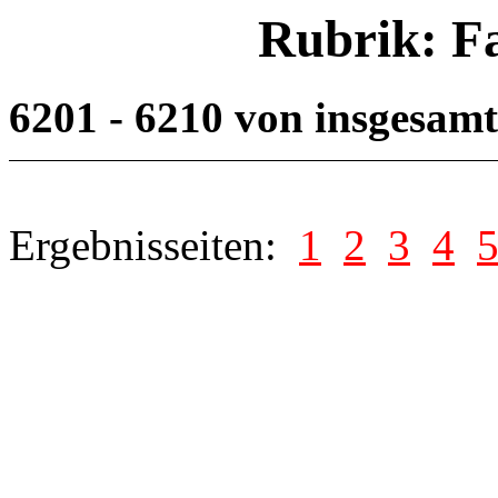
Rubrik: F
6201 - 6210 von insgesam
Ergebnisseiten:
1
2
3
4