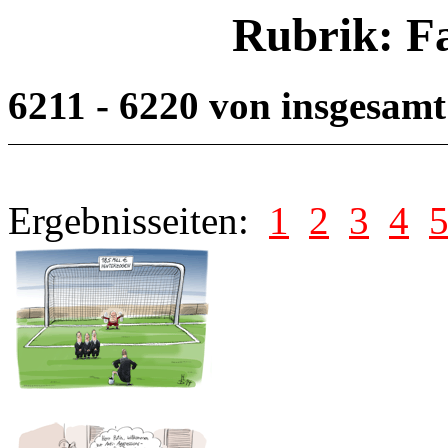
Rubrik: F
6211 - 6220 von insgesam
Ergebnisseiten:
1
2
3
4