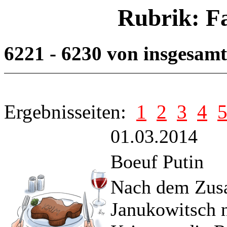
Rubrik: F
6221 - 6230 von insgesam
Ergebnisseiten:
1
2
3
4
01.03.2014
Boeuf Putin
Nach dem Zus
Janukowitsch 