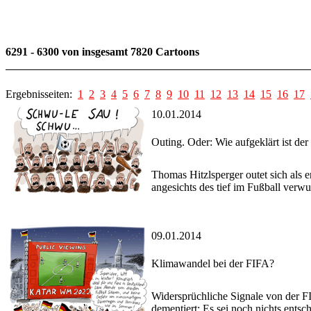
6291 - 6300 von insgesamt 7820 Cartoons
Ergebnisseiten:
1
2
3
4
5
6
7
8
9
10
11
12
13
14
15
16
17
10.01.2014
Outing. Oder: Wie aufgeklärt ist der
Thomas Hitzlsperger outet sich als e
angesichts des tief im Fußball ver
09.01.2014
Klimawandel bei der FIFA?
Widersprüchliche Signale von der F
dementiert: Es sei noch nichts entsc