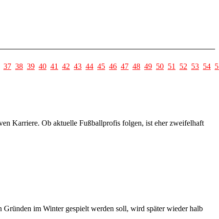
37
38
39
40
41
42
43
44
45
46
47
48
49
50
51
52
53
54
5
ven Karriere. Ob aktuelle Fußballprofis folgen, ist eher zweifelhaft
 Gründen im Winter gespielt werden soll, wird später wieder halb