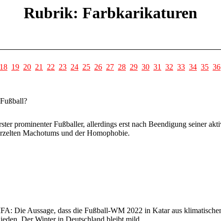
Rubrik: Farbkarikaturen
18
19
20
21
22
23
24
25
26
27
28
29
30
31
32
33
34
35
36
 Fußball?
rster prominenter Fußballer, allerdings erst nach Beendigung seiner akti
wurzelten Machotums und der Homophobie.
IFA: Die Aussage, dass die Fußball-WM 2022 in Katar aus klimatischen
hieden. Der Winter in Deutschland bleibt mild.