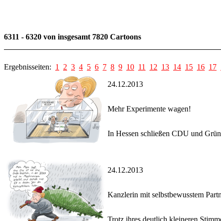
6311 - 6320 von insgesamt 7820 Cartoons
Ergebnisseiten:
1
2
3
4
5
6
7
8
9
10
11
12
13
14
15
16
17
24.12.2013
Mehr Experimente wagen!
In Hessen schließen CDU und Grüne 
24.12.2013
Kanzlerin mit selbstbewusstem Part
Trotz ihres deutlich kleineren Stimm