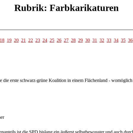
Rubrik: Farbkarikaturen
18
19
20
21
22
23
24
25
26
27
28
29
30
31
32
33
34
35
36
die erste schwarz-grüne Koalition in einem Flächenland - womöglich
ner
enanteils ist die SPD bislang ein äußerst selbstbewusster und auch durc