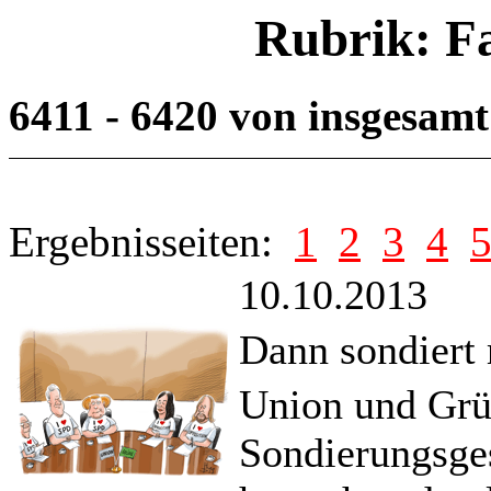
Rubrik: F
6411 - 6420 von insgesam
Ergebnisseiten:
1
2
3
4
10.10.2013
Dann sondiert
Union und Grün
Sondierungsges