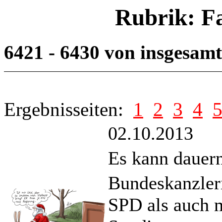
Rubrik: F
6421 - 6430 von insgesam
Ergebnisseiten:
1
2
3
4
02.10.2013
Es kann dauer
Bundeskanzleri
SPD als auch 