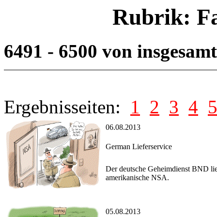
Rubrik: F
6491 - 6500 von insgesam
Ergebnisseiten:
1
2
3
4
06.08.2013
German Lieferservice
Der deutsche Geheimdienst BND lief
amerikanische NSA.
05.08.2013