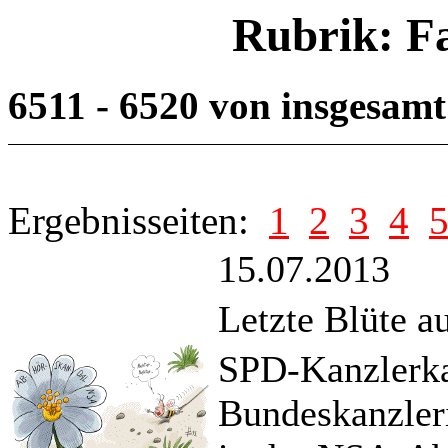
Rubrik: F
6511 - 6520 von insgesam
Ergebnisseiten:
1
2
3
4
15.07.2013
Letzte Blüte a
SPD-Kanzlerkan
Bundeskanzler