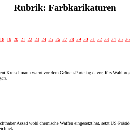
Rubrik: Farbkarikaturen
18
19
20
21
22
23
24
25
26
27
28
29
30
31
32
33
34
35
36
nt Kretschmann warnt vor dem Grünen-Parteitag davor, fürs Wahlprogr
gen.
chthaber Assad wohl chemische Waffen eingesetzt hat, setzt US-Präsid
eichnet.