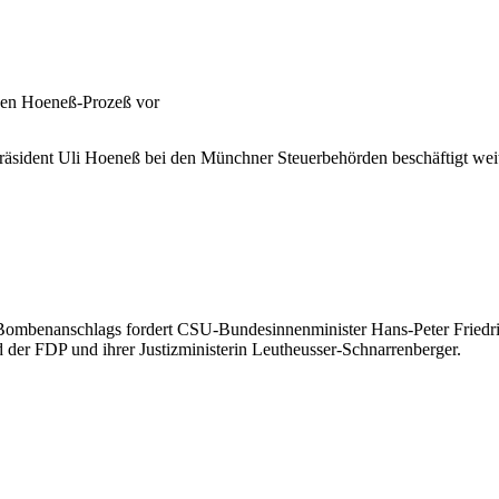
inen Hoeneß-Prozeß vor
äsident Uli Hoeneß bei den Münchner Steuerbehörden beschäftigt weite
Bombenanschlags fordert CSU-Bundesinnenminister Hans-Peter Friedr
der FDP und ihrer Justizministerin Leutheusser-Schnarrenberger.