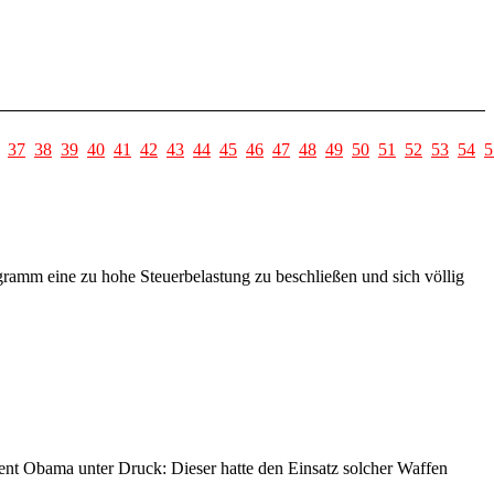
37
38
39
40
41
42
43
44
45
46
47
48
49
50
51
52
53
54
5
amm eine zu hohe Steuerbelastung zu beschließen und sich völlig
ent Obama unter Druck: Dieser hatte den Einsatz solcher Waffen