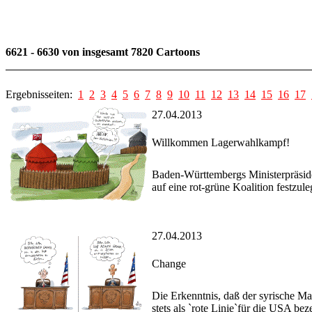
6621 - 6630 von insgesamt 7820 Cartoons
Ergebnisseiten:
1
2
3
4
5
6
7
8
9
10
11
12
13
14
15
16
17
27.04.2013
Willkommen Lagerwahlkampf!
Baden-Württembergs Ministerpräside
auf eine rot-grüne Koalition festzule
27.04.2013
Change
Die Erkenntnis, daß der syrische Ma
stets als `rote Linie`für die USA bez