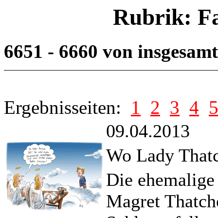
Rubrik: F
6651 - 6660 von insgesam
Ergebnisseiten:
1
2
3
4
09.04.2013
Wo Lady Thatc
Die ehemalige 
Magret Thatche