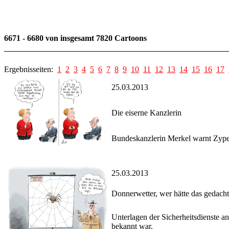
6671 - 6680 von insgesamt 7820 Cartoons
Ergebnisseiten:
1
2
3
4
5
6
7
8
9
10
11
12
13
14
15
16
17
25.03.2013
Die eiserne Kanzlerin
Bundeskanzlerin Merkel warnt Zyper
25.03.2013
Donnerwetter, wer hätte das gedacht
Unterlagen der Sicherheitsdienste 
bekannt war.