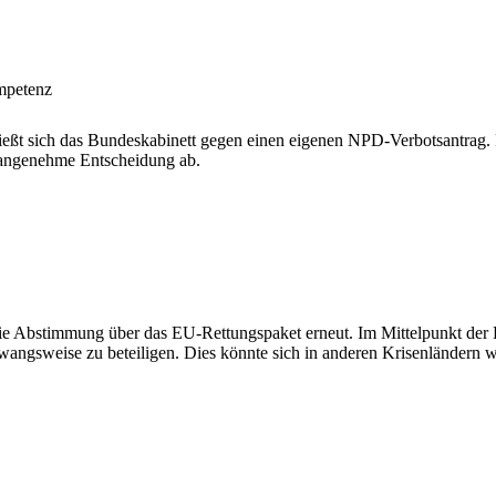
mpetenz
ßt sich das Bundeskabinett gegen einen eigenen NPD-Verbotsantrag. FD
nangenehme Entscheidung ab.
ie Abstimmung über das EU-Rettungspaket erneut. Im Mittelpunkt der K
wangsweise zu beteiligen. Dies könnte sich in anderen Krisenländern 