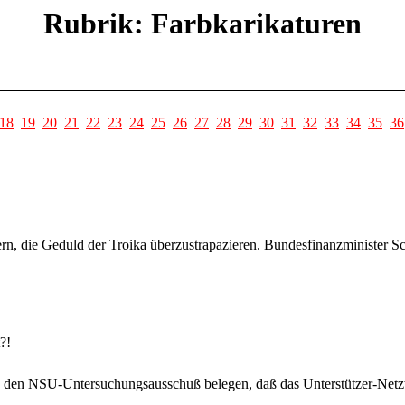
Rubrik: Farbkarikaturen
18
19
20
21
22
23
24
25
26
27
28
29
30
31
32
33
34
35
36
n, die Geduld der Troika überzustrapazieren. Bundesfinanzminister S
?!
an den NSU-Untersuchungsausschuß belegen, daß das Unterstützer-Netzwe