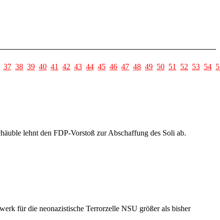
37
38
39
40
41
42
43
44
45
46
47
48
49
50
51
52
53
54
5
chäuble lehnt den FDP-Vorstoß zur Abschaffung des Soli ab.
rk für die neonazistische Terrorzelle NSU größer als bisher