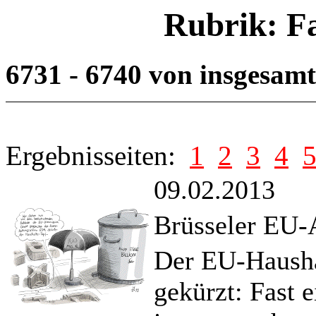
Rubrik: F
6731 - 6740 von insgesam
Ergebnisseiten:
1
2
3
4
09.02.2013
Brüsseler EU-
Der EU-Haushal
gekürzt: Fast 