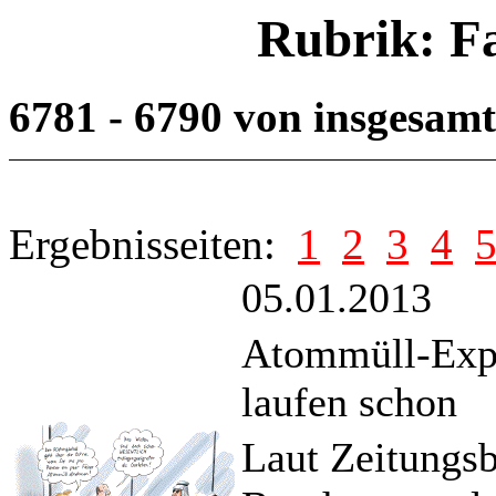
Rubrik: F
6781 - 6790 von insgesam
Ergebnisseiten:
1
2
3
4
05.01.2013
Atommüll-Exp
laufen schon
Laut Zeitungsb