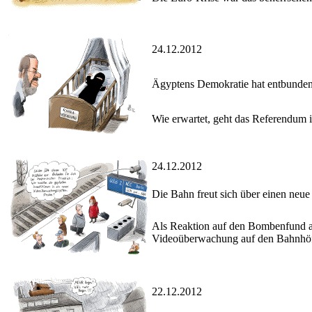
24.12.2012
Ägyptens Demokratie hat entbunde
Wie erwartet, geht das Referendum i
24.12.2012
Die Bahn freut sich über einen neu
Als Reaktion auf den Bombenfund a
Videoüberwachung auf den Bahnhöf
22.12.2012