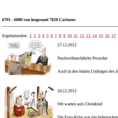
6791 - 6800 von insgesamt 7820 Cartoons
Ergebnisseiten:
1
2
3
4
5
6
7
8
9
10
11
12
13
14
15
16
17
27.12.2012
Nachweihnachtliche Prozedur
Auch in den letzten Umfragen des J
24.12.2012
Wir warten aufs Christkind
Die Euro-Krise war das beherrschen