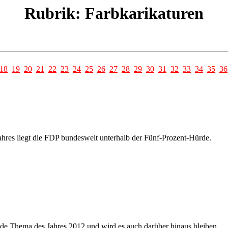
Rubrik: Farbkarikaturen
18
19
20
21
22
23
24
25
26
27
28
29
30
31
32
33
34
35
36
ahres liegt die FDP bundesweit unterhalb der Fünf-Prozent-Hürde.
de Thema des Jahres 2012 und wird es auch darüber hinaus bleiben.