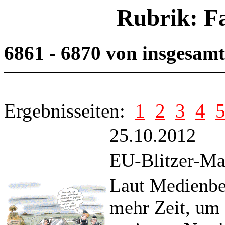
Rubrik: F
6861 - 6870 von insgesam
Ergebnisseiten:
1
2
3
4
25.10.2012
EU-Blitzer-Ma
Laut Medienber
mehr Zeit, um 