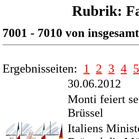
Rubrik: F
7001 - 7010 von insgesam
Ergebnisseiten:
1
2
3
4
30.06.2012
Monti feiert s
Brüssel
Italiens Minis