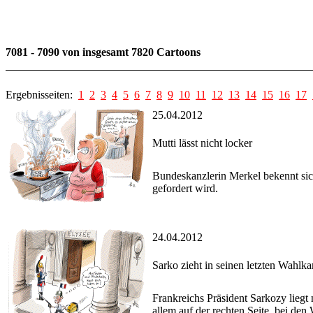
7081 - 7090 von insgesamt 7820 Cartoons
Ergebnisseiten:
1
2
3
4
5
6
7
8
9
10
11
12
13
14
15
16
17
25.04.2012
Mutti lässt nicht locker
Bundeskanzlerin Merkel bekennt sic
gefordert wird.
24.04.2012
Sarko zieht in seinen letzten Wahlk
Frankreichs Präsident Sarkozy liegt 
allem auf der rechten Seite, bei de