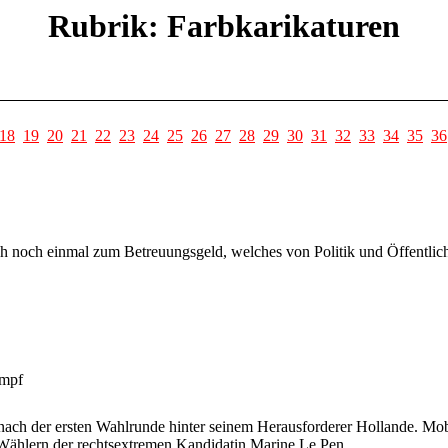
Rubrik: Farbkarikaturen
18
19
20
21
22
23
24
25
26
27
28
29
30
31
32
33
34
35
36
h noch einmal zum Betreuungsgeld, welches von Politik und Öffentlic
ampf
nach der ersten Wahlrunde hinter seinem Herausforderer Hollande. Mobil
n Wählern der rechtsextremen Kandidatin Marine Le Pen.