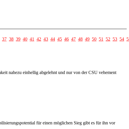
37
38
39
40
41
42
43
44
45
46
47
48
49
50
51
52
53
54
5
hkeit nahezu einhellig abgelehnt und nur von der CSU vehement
isierungspotential für einen möglichen Sieg gibt es für ihn vor