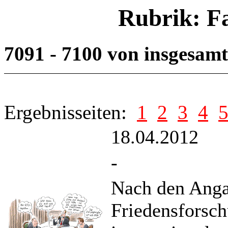
Rubrik: F
7091 - 7100 von insgesam
Ergebnisseiten:
1
2
3
4
18.04.2012
-
Nach den Anga
Friedensforschu