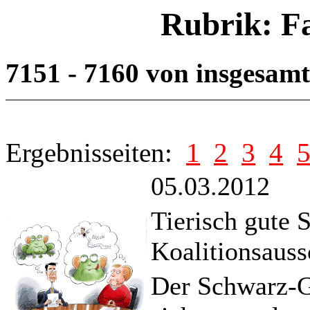
Rubrik: F
7151 - 7160 von insgesam
Ergebnisseiten:
1
2
3
4
05.03.2012
Tierisch gute
Koalitionsaus
Der Schwarz-Ge